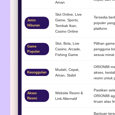
Aman
Slot Online, Live
Tersedia berb
Game, Sports,
Jenis
populer yang
Hiburan
Tembak Ikan,
platform.
Casino Online
Slot, Bola, Live
Pilihan game
Game
Casino, Arcade,
pengguna bis
Populer
Fishing Game
sesuai minat
ORION88 me
Mudah, Cepat,
Keunggulan
akses, kesta
Aman, Stabil
resmi untuk
Pastikan sel
Website Resmi &
Akses
ORION88 aga
Resmi
Link Alternatif
tiruan atau li
Bantuan ter